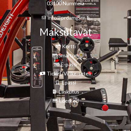
03100 Nummela
info@proamgym.fi
Maksutavat
Kortti
Smartum
E-passi
Ticket/Virike-seteli
Epassi
Laskutus
Edenred