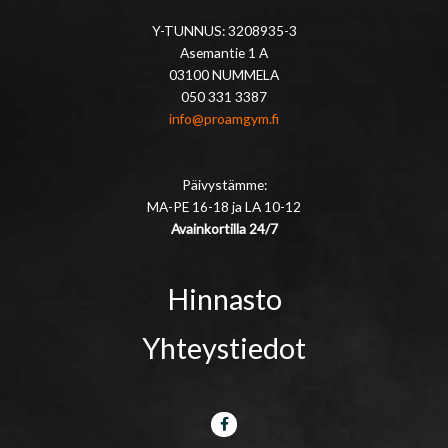
Y-TUNNUS: 3208935-3
Asemantie 1 A
03100 NUMMELA
050 331 3387
info@proamgym.fi
Päivystämme:
MA-PE 16-18 ja LA 10-12
Avainkortilla 24/7
Hinnasto
Yhteystiedot
F
a
c