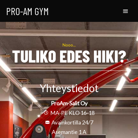
Siirry
PRO-AM GYM
PÄÄVALI
sisältöön
Nooo...
TULIKO EDES HIKI?
Yhteystiedot
ProAm-Salit Oy
MA-PE KLO 16-18
Avainkortilla 24/7
Asemantie 1 A